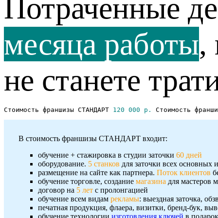
Потраченные д
месяца работы
,
не станете трат
Стоимость франшизы СТАНДАРТ 
120 000 р. 
Стоимость франши
В стоимость франшизы СТАНДАРТ входит:
обучение + стажировка в студии заточки
60 дней
оборудование.
5 станков
для заточки всех основных
размещение на сайте как партнера.
Поток клиентов
б
обучение торговле, создание
магазина
для мастеров 
договор на
5 лет
с пролонгацией
обучение всем видам
рекламы
: выездная заточка, об
печатная продукция, флаера, визитки, бренд-бук, в
обучение технологии
изготовления ключей
в подаро