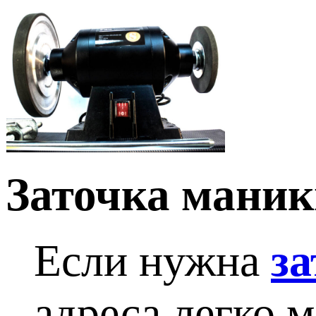
Заточка мани
Если нужна
з
адреса легко 