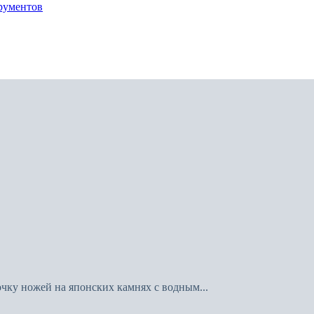
рументов
очку ножей на японских камнях с водным...