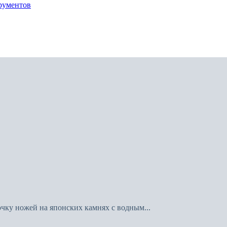
рументов
очку ножей на японских камнях с водным...