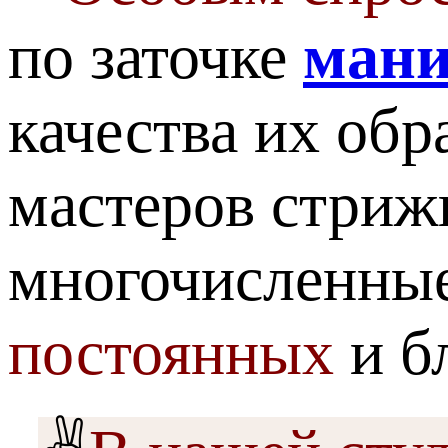
по заточке
ман
качества их об
мастеров стриж
многочисленны
постоянных
и б