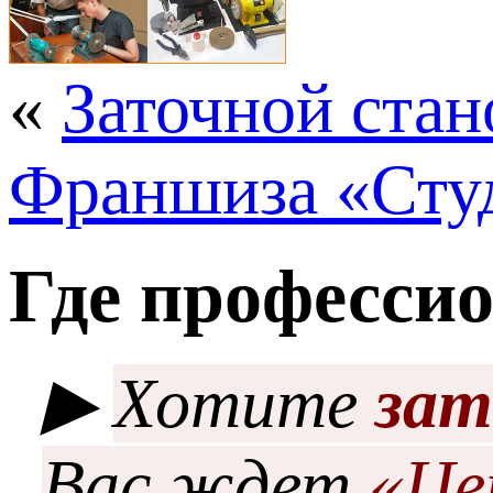
«
Заточной стано
Франшиза «Сту
Где професси
▶
Хотите
зат
Вас ждет
«Це