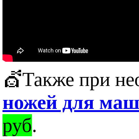
💇Также при не
ножей для маш
руб
.