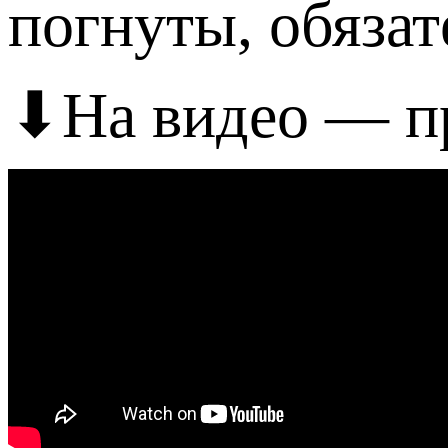
погнуты, обяза
⬇На видео — пр