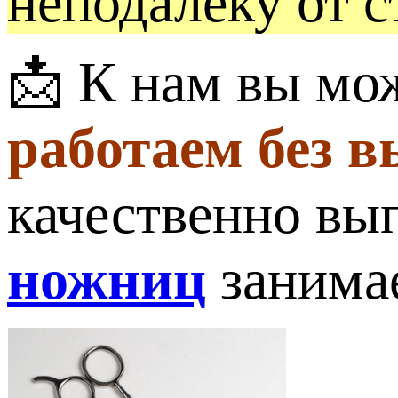
неподалеку от с
📩 К нам вы мо
работаем без 
качественно вы
ножниц
занимае