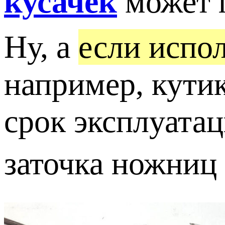
кусачек
может 
Ну, а
если испо
например, кути
срок эксплуатац
заточка ножниц