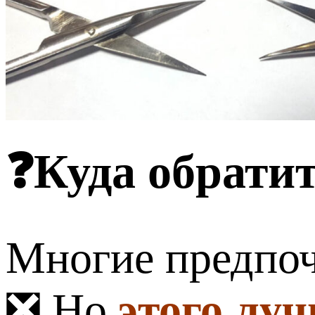
❓Куда обрати
Многие предпоч
❎ Но
этого луч