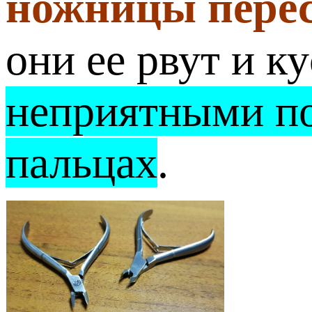
ножницы перес
они ее рвут и к
неприятными по
пальцах
.