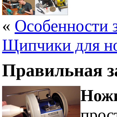
«
Особенности 
Щипчики для н
Правильная з
Нож
прос