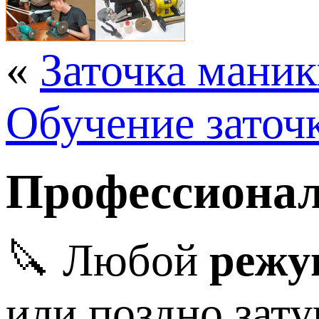
«
Заточка мани
Обучение заточ
Профессионал
🔪 Любой
режу
или поздно зату