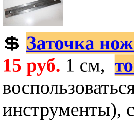
💲
Заточка но
15 руб.
1 см,
т
воспользоватьс
инструменты), 