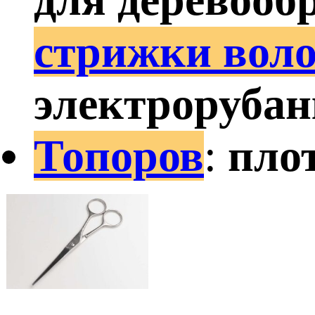
стрижки воло
электрорубан
Топоров
:
плот