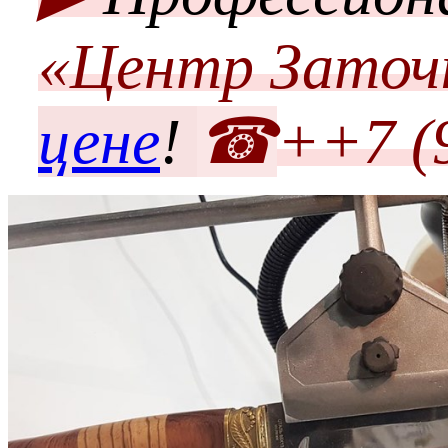
«Центр Заточ
цене
!
☎
++7 (9