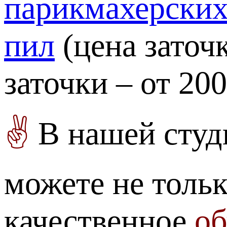
парикмахерски
пил
(цена заточк
заточки – от 20
✌
В нашей студ
можете не толь
качественное
об