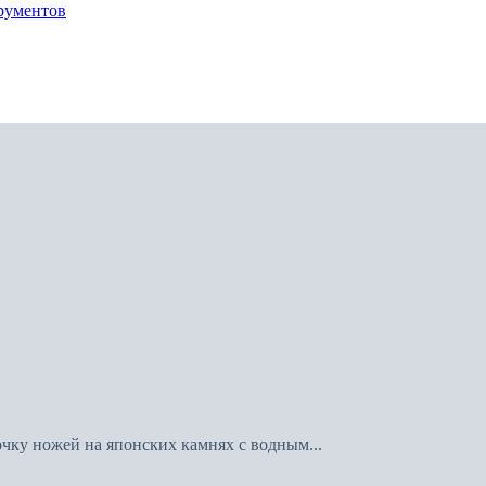
рументов
очку ножей на японских камнях с водным...