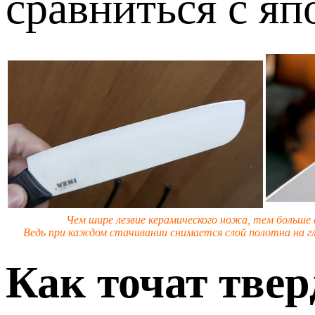
сравниться с яп
Чем шире лезвие керамического ножа, тем больше е
Ведь при каждом стачивании снимается слой полотна на гл
Как точат тве