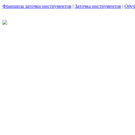
Франшиза заточки инструментов
|
Заточка инструментов
|
Обуч