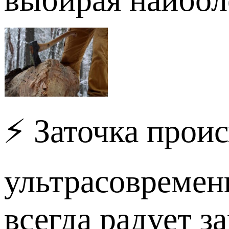
⚡ Заточка прои
ультрасовреме
всегда радует з