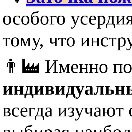
особого усерди
тому, что инстр
👨‍🏭 Именно п
индивидуальн
всегда изучают 
выбирая наибол