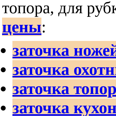
топора, для руб
цены
:
заточка ноже
заточка охот
заточка топо
заточка кухо