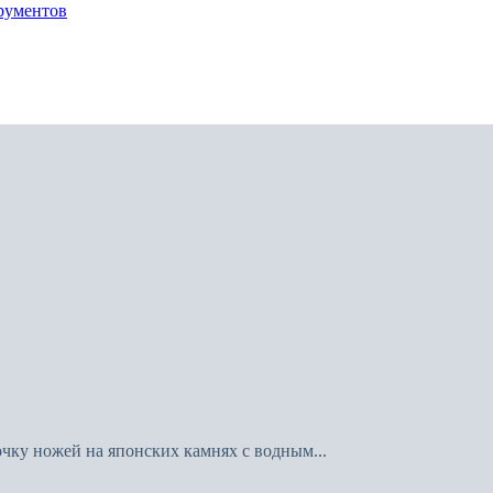
рументов
очку ножей на японских камнях с водным...